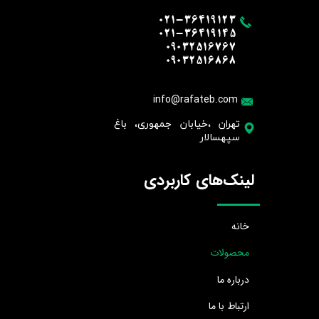
021-36419123
​​​​​​​021-36419145
09032516767
09032516868
info@rafateb.com
تهران ،خیابان جمهوری، باغ
سپهسالار
لینک‌های کاربردی
خانه
محصولات
درباره ما
ارتباط با ما