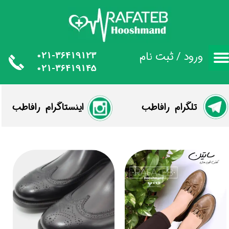
حساب کاربری من
تغییر گذر واژه
021-36419123
ورود
/
ثبت نام
021-36419145
سفارشات
خروج از حساب کاربری
​ تلگرام رافاطب
​اینستاگرام رافاطب