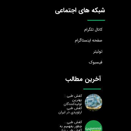
شبکه های اجتماعی
کانال تلگرام
صفحه اینستاگرام
توئیتر
فیسبوک
آخرین مطالب
کفش طبی :
بهترین
تولیدکنندگان
کفش طبی
ارتوپدی در ایران
کفش طبی .
چطور بفهمیم به
کفش طبی نیاز